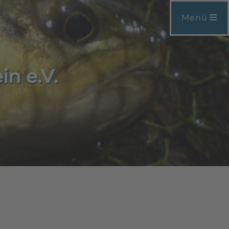
Menü
in e.V.