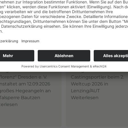
7.2026
LVSA
27.05.2026
LVSA
beitrag der Angler
Sächsischer Sensationss
 Anglerverband
Erfolg der sächsischen
florenz" Dresden e. V.
Castingsportler beim 2.
nstaltet am 12.09.2026
Weltcup 2026 in
 großes Hegeangeln an
Lenzing/AUT
Talsperre Bautzen
Weiterlesen
terlesen