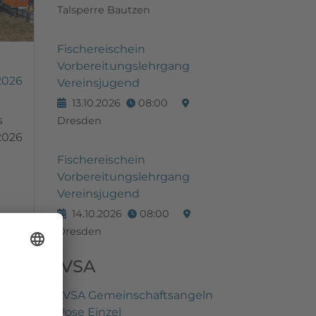
Talsperre Bautzen
Fischereischein
Vorbereitungslehrgang
2026
Vereinsjugend
13.10.2026
08:00
s
Dresden
2026
Fischereischein
Vorbereitungslehrgang
Vereinsjugend
14.10.2026
08:00
Dresden
LVSA
LVSA Gemeinschaftsangeln
Pose Einzel