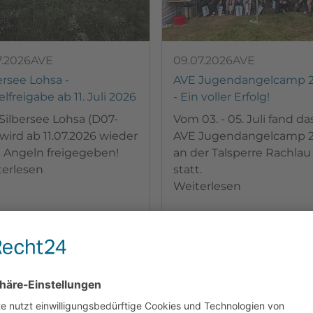
7.2026
AVE
09.07.2026
AVE
ersee Lohsa -
AVE Jugendangelcamp 
lfreigabe ab 11. Juli 2026
- Ein voller Erfolg!
Silbersee Lohsa (D07-
Vom 03. - 05. Juli fand da
 wird ab 11.07.2026 wieder
AVE Jugendangelcamp 
 Angeln freigegeben!
an der Talsperre Rachlau
terlesen
statt.
Weiterlesen