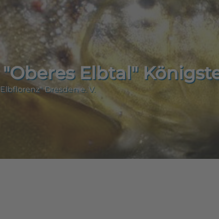
"Oberes Elbtal" Königste
Elbflorenz" Dresden e. V.