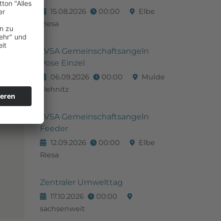
15.08.2026
00:00
Elbe
Riesa
LVSA Gemeinschaftsangeln
Pose Einzel
06.09.2026
00:00
Mulde
Dehnitz
ieg
LVSA Gemeinschaftsangeln
Feeder
12.09.2026
00:00
Elbe
Riesa
Zentraler Umwelttag
17.10.2026
00:00
sachsenweit