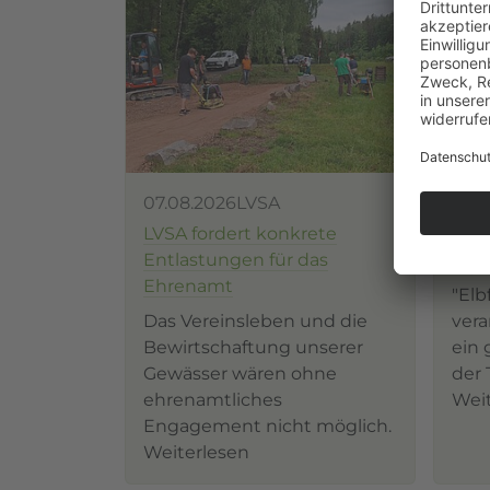
07.08.2026
LVSA
22.0
LVSA fordert konkrete
Hege
Entlastungen für das
Der
Ehrenamt
"Elb
Das Vereinsleben und die
vera
Bewirtschaftung unserer
ein
Gewässer wären ohne
der 
ehrenamtliches
Wei
Engagement nicht möglich.
Weiterlesen