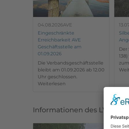
04.08.2026
AVE
13.0
Eingeschränkte
Silb
Erreichbarkeit AVE
Ange
Geschäftsstelle am
Der 
01.09.2026
138)
Die Verbandsgeschäftsstelle
zum
bleibt am 01.09.2026 ab 12.00
Wei
Uhr geschlossen.
Weiterlesen
Informationen des LVSA