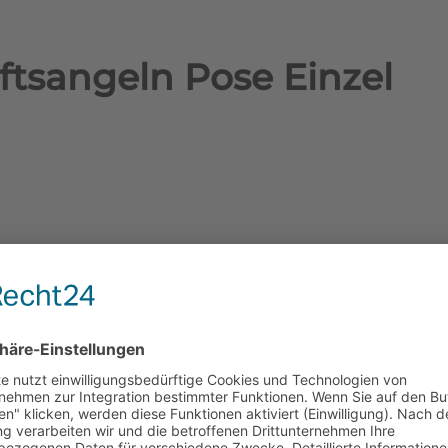
tsangeln Pose Einzel
s/173
!!!
Zurück