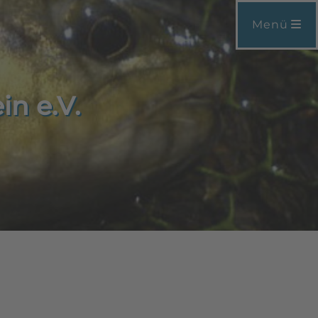
Menü
in e.V.