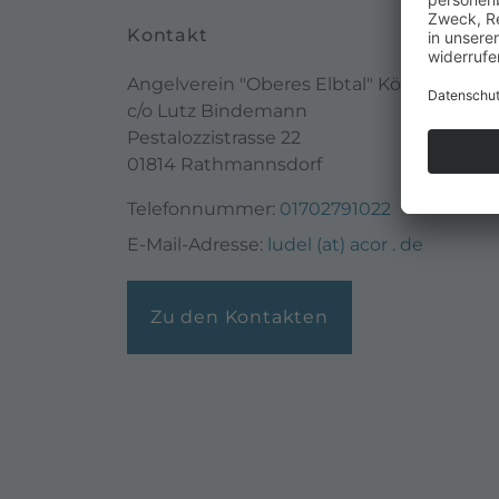
Kontakt
Angelverein "Oberes Elbtal" Königstein e.V
c/o Lutz Bindemann
Pestalozzistrasse 22
01814 Rathmannsdorf
Telefonnummer:
01702791022
E-Mail-Adresse:
ludel (at) acor . de
Zu den Kontakten